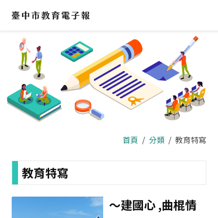
跳
到
主
要
內
容
區
首頁
分類
教育特寫
教育特寫
～建國心 ,曲棍情