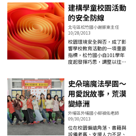
國賽國外分齡賽共計18座冠
元，我們仁愛有幸能在年輕
建構學童校園活動
軍53座亞軍32座季軍的優越
有為的許金城校長帶領下，
的安全防線
成績，這是建國國小部分成
學校不斷有新創舉，引領積
績，如果加上以江迪龍教練
極向上的校園文化，以建立
北屯區松竹國小謝振東主任
積極認真推廣指導的大秀國
更優質的教育團隊。同時，
10/28/2013
小女子曲棍球隊、清海國中
也讓仁愛校園展現出無限的
校園環境安全與否，成了影
男子、女子曲棍球隊、清水
活力，且能隨著時代潮流與
響學校教育活動的一項重要
國中男子、女子曲棍球隊、
時並進。 學校一切的努力與
指標，松竹國小自101學年
中港國中高中男子、女子曲
改變，皆以學生最大的利益
度起發揮巧思，調整以往的
棍球隊、修平科技大學、弘
為考量，希望孩子能在健康
作法，透過路線的規劃、制
光科技大學、台中縣市代表
快樂的環境中成長，也能培
度的調整，建構安全的校
隊等等各級曲棍球隊成績，
養適應世紀變遷之必備能
園，讓每個小朋友在舒適安
史朵瑞魔法學園～
共計80座冠軍、116座亞
力，為成為全球公民作準
全的校園環境下學習、成
軍、62座季軍，並
用愛說故事，荒漠
備。此番積極有建設性的作
長。 一、規劃合宜的放學路
為，不但使得校務蒸蒸日
線： 以學期初學童的通學方
變綠洲
上，也讓我們仁愛的校園更
式調查為基礎，瞭解學童上
加蓬勃有朝氣。 以往，我們
外埔區外埔國小柳禎佑老師
下學的方式及各出入口進出
仁愛的「家長日」大都安排
09/30/2013
學童人數並配合本校特殊的
週三下午舉行，有不少真正
位在校園偏遠角落、書籍與
校園環境〈放學時南側門出
關心子女教育，想實際參與
設備老舊、支援人力不足、
口狹窄人流量卻很大；校門