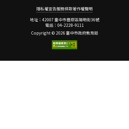
教育實驗學校」、「廣東省
施進行書寫。 一、正向管教
隱私權宣告
服務條款
著作權聲明
書香校園」等榮譽稱號，顯
的意義 從正向管教一詞看來
示其亦以優秀的書法教學成
仍有管教的意味，只是在管
地址：42007 臺中市豐原區陽明街36號
果鑄造出學校品牌。從七月
教的方法上要使學生在發展
電話：04-2228-9111
知悉獲邀開始，永安墨耘團
上具有正向意義。學者傅木
Copyright ©
2026 臺中市政府教育局
隊的師生莫不歡欣鼓舞，精
龍（2004）在管教時上做了
心籌 備，期盼能為這次兩岸
以下解釋，所謂的「管」，
書藝的交流留下美好回憶。
指的是處理學生的偏差問題
或行為，用的是教育的方法
及相關規範，以人性化及學
生主體的角度予以適時、適
切的處理。而「教」指的是
教導學生在事件中知錯、改
錯並能記取教訓積極向上。
其中強調在管教的過程中務
必重視學生的主體性，以正
向、人性化的方式去導正學
生的行為。因此，雖然管教
是一種方法，但在方法的運
用上仍然要重視學生本身的