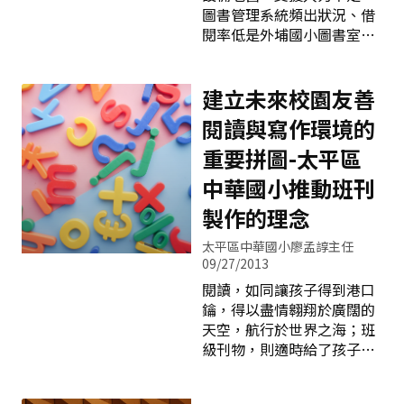
的家長反應，因工作的關係
圖書管理系統頻出狀況、借
口路隊多學童經常交錯行
而無法前來，感覺相當遺
閱率低是外埔國小圖書室一
進〉，規劃放學通學路線
憾。因此建議學校，如果能
年前的原貌，閱讀於校園宛
時，將學童分〈高、中低〉
將「家長日」改在週末或假
如一片荒蕪的沙漠。有感於
年段、出口別〈正門、南
日進行，在親師生的溝
閱讀教育的重要，本校於
建立未來校園友善
門〉採分流方式；中低年段
101年8月開始招募圖書志
正門和南門路隊先在穿堂附
閱讀與寫作環境的
工，草創成立「史朵瑞魔法
近分流、高年段下樓後分
學園」志工隊，在柳禎佑組
重要拼圖-太平區
流，之後又在出校門前各分
長、陳佳伶隊長及十多位熱
成三及二路隊分流以免交錯
中華國小推動班刊
情志工的齊心努力灌溉下，
而發生意外。 二、走廊不奔
讓乏人問津的圖書室活絡為
製作的理念
跑： 避免學童走廊奔跑自傷
生機蓬勃、學生願意親近的
或傷人，除了不定期宣導
太平區中華國小廖孟諄主任
綠洲。 回首成立之初，志工
外，並在奔跑較嚴重的地點
09/27/2013
們面對這個設備簡陋、書籍
設置【禁止奔跑】標誌，以
閱讀，如同讓孩子得到港口
陳舊、完全無法吸引讀者踏
時時提醒學童。 三、
鑰，得以盡情翱翔於廣闊的
足的圖書室，當機立斷決定
天空，航行於世界之海；班
進行整體改造工作，從書籍
級刊物，則適時給了孩子一
整理下架、書櫃櫃位重排、
個休憩的港口，讓孩子可以
圖書室吊扇與燈具等環境大
停下腳步說說話，夥同其他
清掃、窗台下書櫃重新油漆