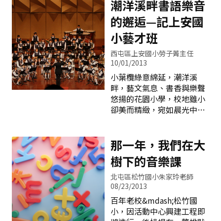
旅行者抒發彼此的見聞。 美
潮洋溪畔書語樂音
粉刷、書籍盤點上架並輸入
國國家寫作委員會明白指
排架號，歷經一個多月的努
的邂逅—記上安國
出，寫作能力將決定未來進
力使圖書室煥然一新，接著
入社會是得到工作的入場券
小藝才班
再以說故事、新書展示、抽
還是出場券，也就是說，良
獎等一系列的慶祝圖書室重
西屯區上安國小勞子菁主任
好的寫作能力已成為專業工
開幕活動吸引小讀者們來圖
10/01/2013
作的必要條件。故而標榜帶
書室，從開幕前全校借閱數
小葉欖綠意綿延，潮洋溪
給孩子未來適應社會能力的
469本，一個月後竄升至
畔，藝文氣息、書香與樂聲
校園，當無可逃避的必須提
3621本的借閱量，即可看出
悠揚的花園小學，校地雖小
供孩子一個友善閱讀的環
這段時間努
卻美而精緻，宛如晨光中朝
境，進而以提升學生寫作能
露般清新脫俗，孕育出人文
力為目標。 當校長明白的指
薈萃的風華，綻放出溫潤美
出，閱讀成效檢核不應只是
麗的光采。 上安國小自創校
那一年，我們在大
數據的累積，一語點出了學
以來，即透過學校背景與社
校閱讀政策推動的一個重要
樹下的音樂課
區條件發展分析，凝聚全校
卻不容易呈現環節，強調政
親師生共識，以藝術與人文
策執行需要一個可以簡單看
北屯區松竹國小朱家玲老師
領域作為學校本位課程，除
的見的成果，但卻需要有深
08/23/2013
實施全人化的音樂欣賞教育
層的意涵。於是，行政團隊
百年老校&mdash;松竹國
外，更因應教育部「一人一
與教師群集思廣益，班刊編
小，因活動中心興建工程即
樂器、一校一藝團」之教育
輯社群成立了，從單純只希