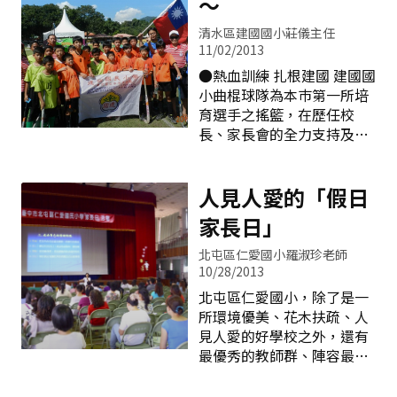
～
清水區建國國小莊儀主任
11/02/2013
●熱血訓練 扎根建國 建國國
小曲棍球隊為本巿第一所培
育選手之搖籃，在歷任校
長、家長會的全力支持及金
牌教練江迪龍老師的指導
下，屢創佳績。每年帶領選
手參加國際競賽，除了增加
人見人愛的「假日
選手的國際交流經驗，提升
家長日」
曲棍球技術之外，更為學校
爭取榮譽，提升學校在國際
北屯區仁愛國小羅淑珍老師
體壇之優異形象，名揚國
10/28/2013
際，成功的進行國民外交。
北屯區仁愛國小，除了是一
本校草地曲棍球特色發展至
所環境優美、花木扶疏、人
今已邁入第15個年頭，獲獎
見人愛的好學校之外，還有
無數成績耀眼，更在台中
最優秀的教師群、陣容最堅
（縣）市政府對體育的重視
強的行政團隊。為迎接二十
下，我們已經獲得國內外全
一世紀具競爭力的教育新紀