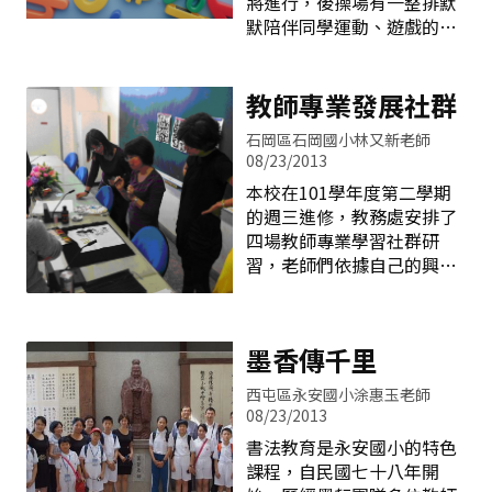
將進行，後操場有一整排默
政策，發展上安管樂團，提
望為孩子留下學習軌跡那初
默陪伴同學運動、遊戲的大
供學生學習管樂機會。 管樂
始的心出發，但就連參與的
樹因而需要搬遷。帶著不捨
團成立至今，歷經胡淑娟校
老師都不看好自己能在短短
之情，學校藝術與人文領域
長、許慶昌校長及全體親師
一個學期內擠出一本班
老師發揮專業所長，舉辦了
教師專業發展社群
生的努力經營下，成果豐碩
一場史無前例「大樹下的音
斐然，不僅配合學校重大行
石岡區石岡國小林又新老師
樂課」，希望藉此活動感念
事，定期參加學校藝術季演
08/23/2013
大樹的蔭庇並展望松竹更美
出，支援社區各項藝術與人
本校在101學年度第二學期
好的未來。 長年從事音樂教
文活動，並獲得95、96、98
的週三進修，教務處安排了
育的活動發起人&mdash;鍾
學年度臺中市音樂比賽管樂
四場教師專業學習社群研
怡雯老師，某日帶著小女兒
合奏國小團體B組第二名，
習，老師們依據自己的興趣
坐公車參加一場位於台中市
99學年度臺中市音樂比賽管
與專長開辦或參加領域教學
立港區藝術中心的音樂饗
樂合奏國小團體B組第一
專業學習社群。有藝術與人
宴。雖然地點稍嫌偏僻，但
名；在全國比賽方面，96學
文社群、語文社群與資訊社
港區藝術中心的硬體設施美
墨香傳千里
年度獲得甲等，98、99學年
群。以下就以藝術與人文社
輪美奐而且高品質的音響餘
度獲得優等。
群為例來分享每次社群活動
音繚繞，現場演出的音樂家
西屯區永安國小涂惠玉老師
的點點滴滴： （一）書法創
優異的表現及所投注的心
08/23/2013
作&mdash;墨韻生輝： 本學
血，令人激賞和景仰。鍾老
書法教育是永安國小的特色
期第一次的教師專業社群活
師在讚嘆之餘，放眼五百個
課程，自民國七十八年開
動很幸運能由一位書法家來
座位席中有三百個座位是空