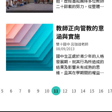
始，歷經墨耘團隊多位教師
擔任講師，那就是本校的何
的，心裡不禁地想：遠從國
二十餘載的努力，從整體課
卿爾老師，由何老師來帶領
外特地回台貢獻己力的新銳
程的規劃、教學媒體的研
大家嘗試不一樣的書法寫
音樂家們，如果看見自己的
發、環境氛圍的營造到活動
作，利用膠水的隔水性製造
演奏會可以座無虛席，該有
社團的深化，不僅深耕了永
不一樣的書法趣味，先用毛
多好！因此，鍾老師更加看
教師正向管教的意
安學子的藝術心靈，其成效
筆沾膠水在宣紙上寫字，再
見自己身為國小藝術人文教
亦深受師生、家長與社區人
涵與實施
把墨暈染在字的周邊，製造
師的責任所在，故而發想從
士的重視與肯定。鄰近各級
計白當黑的效果，有別於一
自己學校做起，帶領孩子親
雙十國中 呂珈誼老師
學校亦多有為此前來參訪與
般的書法習寫，何老師帶給
近藝術
08/09/2013
交流者，每每讓永安的學生
大家不一樣的體驗，每位老
們從觀摩互動中結交同好，
國中生正處於青少年的人格
師也都在習寫時發揮創意，
也擴展書法學習的視野。今
發展期，就其行為所造成的
大家的作品都有不一樣的美
年七月間，在廣東省中山市
結果及影響未有成熟的思
感，這個下午，大家都是書
石岐中心小學的主動邀約
維，且其在學期間的權益保
法大師。 （二）校園藝術空
下，兩校師生共同策劃辦理
障以及未來對個人權益的認
間規劃： 藝文社群的老師們
師生書法作品交流展覽，即
知正處於懵懵懂懂之際，在
利用本次週三下午到新社的
為永安最近的一樁文化盛
與學生互動的過程中，期許
5
6
7
8
9
10
11
12
13
14
15
16
1
知名咖啡館參
事。 中山市石岐中心小學是
每一位教師皆能做到對學生
一所重視人文素養培育的學
的尊重並引導其學習、生活
校，在書法教育上的成果有
及權利主張皆能正向發展。
目共睹，近年獲「全國書法
以下就正向管教之意涵與實