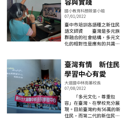
容與實踐
國小教育科顏筱晏小姐
07/01/2022
臺中市培訓各語種之新住民
語文師資 臺灣是多元族
群融合的社會結構，多元文
化的相對性是應有的共識，
新住民們來自各個不同的國
度，如何在族群互動的過程
中，建立一個多元文化互動
臺灣有情 新住民
的良好模式和認知，並透過
學習中心有愛
教育協助其適應臺灣社會，
亦透過教育協助其子女發展
大道國中林雨蓁校長
潛能、厚植其競爭力，這些
07/08/2022
都是政府單位所必須深刻關
「多元文化，尊重包
注的重要課題。 臺中市
容」在臺灣、在學校充分展
為配合教育部國民及學前教
現。目前臺灣約有56萬的新
育署108新課綱納入新住民
住民，而第二代的新住民孩
語文課程實施，將全市學校
子目前也都在高中、國中、
劃分為11分區，並請分區中
國小等接受各種不同階段的