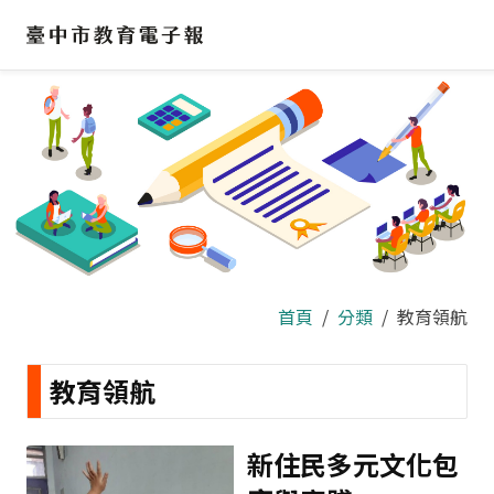
跳
到
主
要
內
容
區
首頁
分類
教育領航
教育領航
新住民多元文化包