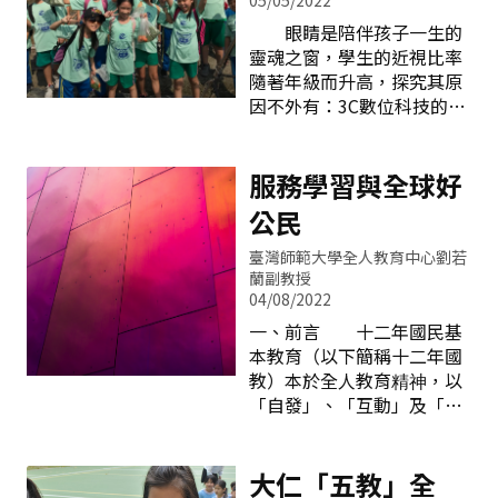
05/05/2022
足對技藝學習有興趣學生之
小時以上就有可能會造成
眼睛是陪伴孩子一生的
學習需求，使具有任何性向
「電腦視覺症候群」，因為
靈魂之窗，學生的近視比率
的學生都有公平的就學機
長時間專注手機或平板螢
隨著年級而升高，探究其原
會，達成適性教育之理想，
幕，造成眨眼次數減少，導
因不外有：3C數位科技的產
提供學生或家長另一項選
致眼睛表面水分迅速蒸發，
品使用時間長且頻率高、都
擇。因此，技藝教育強調的
出現眼睛酸、乾澀等症狀；
市叢林綠樹綠地不足、市區
是學習一技之長，不是競
另外3C螢幕光源中的藍光會
中心學校升學壓力與課後補
服務學習與全球好
爭。其核心價值，就是「一
刺激產生傷害網膜細胞的自
習。而國小階段罹患高度近
個也不能少」（No Child
公民
由基，更是危害眼睛的主
視，日後併發青光眼、視網
Left Behind）的精
因，特別是兒童水晶體清
膜剝離的機率極高，因此教
臺灣師範大學全人教育中心劉若
澈、透光率高，更容易受傷
導孩子保護視力、愛護眼睛
蘭副教授
害。 眼睛和其他的組織
成了當前重要課題，南屯國
04/08/2022
器官一樣都需要適當的營養
小為維護學生視力以及身體
一、前言 十二年國民基
補充，我們需要為保護眼睛
健康，全力來推動宣導視力
本教育（以下簡稱十二年國
特別選取一些蔬果、魚類海
保健的重要：一、護眼健康
教）本於全人教育精神，以
鮮及乳製品等。這些護眼食
行 每班導師利用晨間時
「自發」、「互動」及「共
材組合起來顏色非常繽紛，
間與健康課帶領學生進行護
好」為理念，強調學生是自
也增加飲食的樂趣，提供給
眼健康操，導讀「南屯國小
發主動的學習者，學校教育
大家參考。護眼－－多攝取
明眸皓齒健康生活家手
要善誘學生的學習動機與熱
大仁「五教」全
五顏六色的食物1.從深綠色
冊」，叮嚀孩子完成「護眼