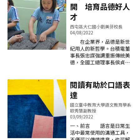
情，引導學生妥善開展與自
葉菜類攝取葉黃素及玉米黃
開 培育品德好人
生活紀錄表」20週紀錄，並
我、與他人、與社會、與自
素 葉黃素及玉米黃素是
鼓勵小朋友在走廊進行「望
然的各種互動能力，協助學
才
遠凝視」活動。也邀請家長
生應用及實踐所學、體驗生
協助督導孩子實踐「南屯國
西屯區大仁國小劉美芬校長
命意義，願意致力社會、自
04/08/2022
小明眸皓齒健康生活家手
然與文化的永續發展，共同
冊」中各項護眼妙招，並給
在企業界，品德是新世
謀求彼此的互惠與共好（教
予鼓勵與簽名認證。另外辦
紀用人的新哲學。台積電董
育部，2014）。過去研究發
理「視力保健宣導講座」，
事長張忠謀強調重振傳統美
現國中學生參與服務學習提
邀請視力保健專家蒞校演
德，全國工總理事長侯貞雄
升的能力，可以相呼應的有
講，傳授學童正確護眼知識
認為誠實是企業上策，郭台
「自我精進」、「思考分
與方法。二、健康體適
銘也表示鴻海的用人哲學：
析」、「溝通表達」、「同
能 南屯國小學生每天從
第一看品格。由此可見，品
閱讀有助於口語表
理協調」、「團隊合作」以
校園中身體力行愛護眼睛，
德教育已成為全球教育界的
及「公民實踐」等，且參與
達
進行高速球類護眼
新顯學，21世紀人才的必備
多元服務的學生在各方面的
能力。而品德教育的紥根要
學習成果較高（劉若蘭，
國立臺中教育大學語文教育學系
從小著手，國小教育是黃金
2018）。 青少年學生因
歐秀慧副教授
關鍵期。 西屯區大仁國
03/09/2022
「服務學習方案」而接觸服
小以品德教育為核心，全人
務的行為經驗可能會造成長
一、前言 語言是日常生
教育為理想，齊力栽培「大
久性的影響，如自我尊重、
活中最常使用的溝通工具，
仁實踐家～全球好公民」的
知能發展與社會人際等
不僅可以傳情達意，也可解