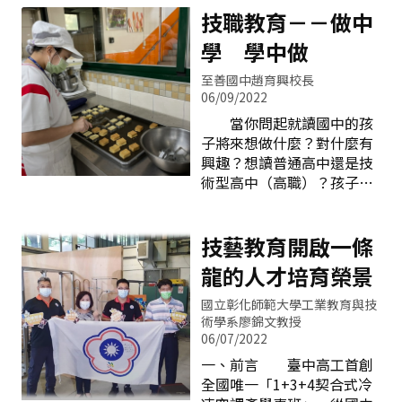
心承辦學校辦理新住民語文
教育，而在不同階段的校園
技職教育－－做中
課程師資聯合共聘作業，以
裡，學校教育在地學生要懂
學 學中做
滿足108新課綱納入新住民
得尊重、包容異地文化，讓
語文課程後新住民語文師資
不同文化群體能和平共存，
至善國中趙育興校長
需求，110學年度新住民語
創造共好、共享的校園環
06/09/2022
文課程計967名學生選修，
境，讓新住民孩子們能不斷
當你問起就讀國中的孩
共計開設423班（國小386
地在學校學習，活出自己，
子將來想做什麼？對什麼有
班、國中37班）。另偏遠地
創造屬於自己亮麗的舞台。
興趣？想讀普通高中還是技
區或選修少數語種而無法聘
本校七百多位學生中就有一
術型高中（高職）？孩子回
任師資之學校，本市亦協助
百多位新住民，七分之一的
答「不知道」，別擔
23校申請遠距直播計畫，並
比率，他們在校活出自信、
心！ 108課綱上路後，
每年持續辦理實體及線上說
活出自我，學校60週年校慶
強調適性探索，無論孩子要
技藝教育開啟一條
明會以利學校瞭解相關資
logo就由新住民學生在多人
升高中，還是走技職體系，
訊。師生線上學習新住民語
龍的人才培育榮景
競爭下脫穎而出，並以此
臺中市自106年國立高中職
課程 本市亦投入培訓各
logo元素設計屬於學校特色
改隸暨私立高中職督導權轉
語種之新住民語文
國立彰化師範大學工業教育與技
口罩，此logo內容融合了學
移本市以後，臺中市教育局
術學系廖錦文教授
校在地特色課程及新住民國
媒合了產業與學校教育的策
06/07/2022
家的語言與國旗設計，充分
略聯盟，鏈結了大學、高
一、前言 臺中高工首創
顯現多元文化與尊重包容，
中、國中以下技職生涯發展
全國唯一「1+3+4契合式冷
在大道校園無盡的揮灑，成
的教育資源，提供了完整國