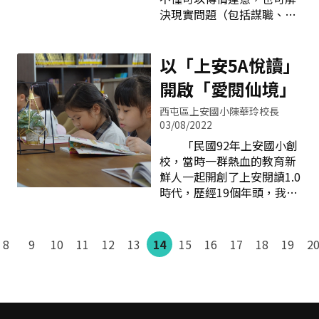
大仁寶寶。經驗豐富、專業
（Wade,1997）。
決現實問題（包括謀職、談
熱情的教師團隊，以「培育
Serow（1990）研究也提
判、政治外交），甚至提高
文武雙全，術德兼修的新世
出，曾參與社區服務的學生
人際關係的交際效果。現今
紀領袖人才」為使命，連續
對學業、社團與宗教活動等
是自由民主開放的時代，
以「上安5A悅讀」
五年榮獲三好校園榮耀，以
目標與時間的運用能力高於
「沉默是金」、「只做不
開啟「愛閱仙境」
品格教育融入各領域學習帶
未
說」雖被視為美德，但21世
動十二年國教前導學校課程
紀是一個各方面資訊爆炸、
西屯區上安國小陳華玲校長
發展，多年參加臺中市品格
溝通管道暢通、人際互動頻
03/08/2022
教育課程方案評比履獲佳
繁的時代，不論是陳述自己
「民國92年上安國小創
績，很榮幸分享大仁專業教
的想法，傾聽別人的言論，
校，當時一群熱血的教育新
師群的作法，請各界專家及
辯駁他人的意見等等，都需
鮮人一起開創了上安閱讀1.0
教育先進不吝指教。 本
要具備清晰的表達能力才能
時代，歷經19個年頭，我們
校的品格教育推動，結合美
溝通，以求順利完成工
都不曾離開過，我們都是上
國波士頓大學教育學家瑞安
作。 在九年一貫課程中
安國小的閱推原住民……」
提出品格道德教育的「5E」
將「表達、溝通與分享」列
這是上安團隊參加本市110
8
9
10
11
12
13
14
15
16
17
18
19
2
教學法，從以下五個面向深
為基本能力指標之一，就是
年度閱讀磐石學校複評時的
耕：一．「言教」傳真情：
希望培養出表達得宜、善於
發表開場，五位團隊成員在
教師循循善誘，提點生活細
傾聽及善於與他人溝通的學
校年資近20年，我們從初任
節，嚴
生。12年國民基本教育課程
教師就在上安，歷經過級任
綱要的語文領域中，在「B1
老師、組長或主任等不同職