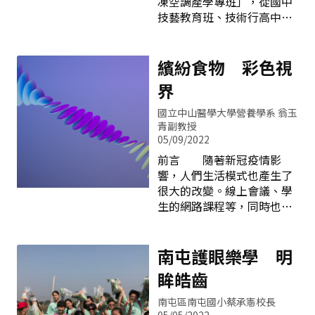
凍空調產學專班」，從國中
為最佳的寫鏡。60週年校慶
中階段的生涯探索的機會，
技藝教育班、技術行高中的
全體師生帶著特製口罩新住
更完善的生涯探索管
產學專班到勤益科技大學產
民家庭參觀觀腳踏車館新住
道。 臺中市的技職教育
學攜手專班，建立強健的策
民國際日活動 本校對於
以務實致用的理念，透過
略聯盟，推行一條龍的八年
繽紛食物 彩色視
新住民推動不遺餘力，教育
「做中學、學中做」的學習
人才培育計畫。從技藝教育
局因而委於106年12月18日
界
環境，培養學生專業的知識
出發，兼備技能、升學及就
「國際移民日」
與技能，促使學生能自我實
業，同時在技職學校與產業
國立中山醫學大學營養學系 翁玉
現及自我肯定，培養人才畢
界同步學習過程，精進務實
青副教授
業即能就業，塑造出各領域
致用技能，以及實現逐步完
05/09/2022
的職場達人。 想參加技
成國中、高中至大學文憑的
前言 隨著新冠疫情影
藝教育的國三生要特別注
夢想，學生同時領有產業界
響，人們生活模式也產生了
意，學校每年會參考學生學
薪資及政府補助的助學金。
很大的改變。線上會議、學
習興趣與平日表現等，遴選
對國中學生而言，選擇技藝
生的網路課程等，同時也伴
技藝表現優異或對技藝發展
教育可謂是一條具有發展潛
隨戶外活動的減少，都讓3C
較具性向及興趣的三年級學
力的職涯進路。 技藝教
的使用時間增加，根據兒童
生，參加技藝教育課程。至
育課程的教學強調生活化，
福利聯盟的調查，在2021年
南屯護眼樂學 明
善國中與青年高中合作辦理
透過實務練習而後導向理論
兒少每周平均上網使用時間
眸皓齒
「抽離式」食品職群技藝課
之學習，藉以激發學生的學
為42.7小時，比2020增加將
程 技藝班分兩種方式
習興趣、增進學習的自信
近一倍。 使用電腦、手
南屯區南屯國小蔡承憲校長
心、開發內在的潛能，並滿
機、平板等電子螢幕連續2