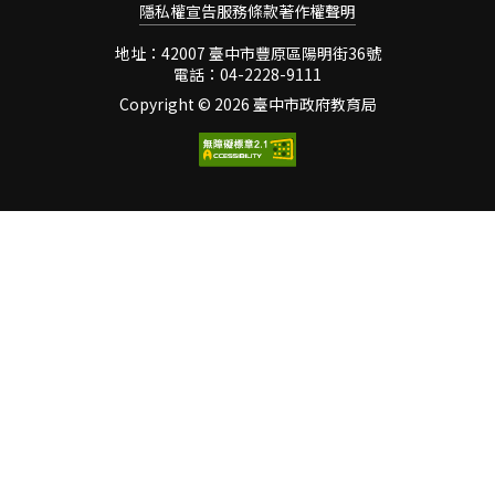
隱私權宣告
服務條款
符號運用與溝通表達」的核
著作權聲明
務，對於上安閱讀的推展脈
心素養項目中，也清楚說明
絡與文化背景有著深刻的體
地址：42007 臺中市豐原區陽明街36號
「具備理解及使用語言、文
認，從軟硬體設備、圖書館
電話：04-2228-9111
字、數理、肢體及藝術等各
藏的增置到課程與教學活動
Copyright ©
2026 臺中市政府教育局
種符號進行表達、溝通及互
的策劃，因為了解而更能切
動，並能了解與同理他人，
中重點，因為具有情感而更
應用在日常生活及工作
能匯聚全體教師能量一同攜
上。」所以當今的教育確實
手前進。閱讀磐石學校上安
是越來越重視學生語文溝通
5A悅讀閱讀關鍵能力培
表達能力的培養。二、現
養 為符應108新課綱精
況 但是因為中
神，我們打造上安兒童新圖
像，透過五項關鍵能力（5
Abilities）「品格力、創造
力、移動力、跨域力、玩美
力」的培育，希望上安的孩
子都能具備未來競爭力，以
閱讀作為培力的根基發展出
「上安5A悅讀」願景，期盼
孩子不只是養成閱讀習慣，
更要用閱讀樂在學習、深化