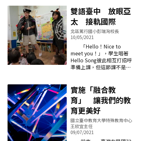
牆及綠化展示牆呈現。除了
種視野更遼闊，更具國際性
年，並由清水高中、臺中家
擴充原有展示功能外，我們
的整合。所謂多元文化素
雙語臺中 放眼亞
商、新社高中、忠明高中、
更導入「愛閱安和」的校本
養，意味著人類不分種族、
大甲高中及豐原高商等6校
太 接軌國際
課程，以課程
年齡、性別、社經地位、宗
協辦，提供區域內高中職學
教，都共享同一個世界，都
生報名參加。本年度課程將
北區篤行國小彭瑞洵校長
能互相尊重與接納，各族群
10/05/2021
分2至3梯次開設，預計將有
之間不再壁壘分明，而是共
7,800人次學生參加。學生
「Hello！Nice to
享、共有、共合。此一願
至中心學校上課 而今年
meet you！」，學生唱著
景，不僅是歐美大國所企求
度受疫情影響，改變往年學
Hello Song彼此相互打招呼
的，也是小如島國的臺灣所
生需至中心學校上課模式，
準備上課，但這節課不是上
祈盼的。當政府致力於教育
學生在家便可透過載具和網
英語，而是音樂課喔！以上
改革，提出十二年國教新課
路，參加線上課程，上課時
是臺中市推行雙語教學融入
綱時，就明訂十九項教育議
間由同學線上預約，落實防
各領域日常課堂態樣；臺中
實施「融合教
題，其中一項即是「多元文
疫不停學；另仍維持照顧弱
市迎向國際化，為培養學生
育」 讓我們的教
化教育」。 然而，此一
勢為優
具有雙語能力與世界觀，積
多元文化教育願景，是否能
極辦理各項雙語教育政策，
育更美好
如願地在校園中開花結果，
讓孩子在自然的情境中學習
學校教育者扮演著相當重要
國立臺中教育大學特殊教育中心
英語。 雙語課程並不是
的角色。我們深信，一位教
王欣宜主任
全英授課，而是以英語為
09/07/2021
師的教育理念會主導其課程
主、中文為輔的教學型態。
設計以及教學方法，也會影