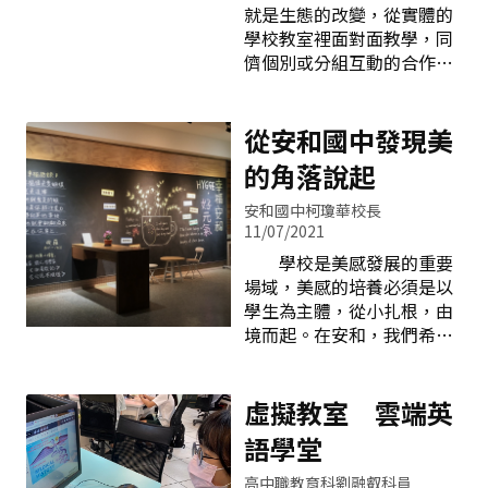
就是生態的改變，從實體的
的風景，從講述式教學、教
學校教室裡面對面教學，同
師為學習中心的型態，走向
儕個別或分組互動的合作學
了互動學習、主動學習、適
習，變成單獨面對鍵盤和螢
性學習、學習者為中心的樣
幕的居家學習。3C硬體和網
貌，教育思潮更從定義學習
路訊號完全取代傳統書面教
從安和國中發現美
內容轉向學習內容、學習表
材。教師們最熟練的講述
現並重，而在這樣的轉變之
的角落說起
法、問題教學法、分組合作
中，課室中科技的角色、師
學習法，或是視覺藝術最常
生運用科技的能力，更是佔
安和國中柯瓊華校長
見的示範法與視聽媒體教學
11/07/2021
有舉足輕重的地位。 然
法通通變得生疏和走樣。這
而，除了國家以政策投入資
學校是美感發展的重要
段期間陶藝、版畫、雕塑，
源提升軟硬體建設，在教育
場域，美感的培養必須是以
立體構成等等傳統的藝術學
現場的我們，面對新世代的
學生為主體，從小扎根，由
習活動成為無法克服的教
孩子、未來世代的需求，還
境而起。在安和，我們希望
學。數位板或是觸控螢幕以
需賡續努力的是什麼？發
學校是一座充滿師生可以共
及網頁式自由軟體和影像編
展 回顧九年一貫課程綱
同談「美」的記憶起源地，
輯就成為教學的主流，網路
要實施開始，資訊教育即列
透過課程與活動，我們引領
虛擬教室 雲端英
和數位化線上材料就是教材
為重大議題且定義了能力指
學生從人與環境的互動中
語學堂
的基礎，疫情中和後期的藝
標，十二
「發覺美」、「探索美」、
術教育已經和科技無法隔
「感受美」、「認識美」並
高中職教育科劉融叡科員