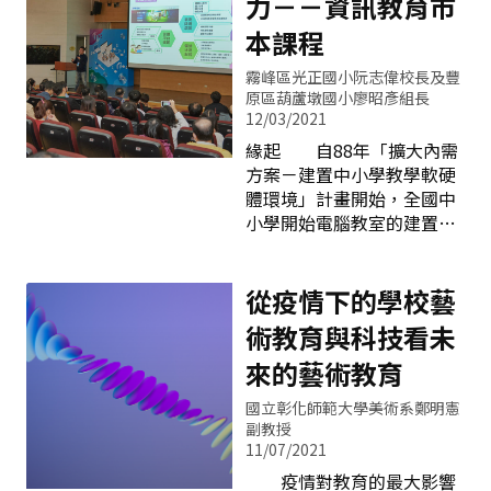
力－－資訊教育市
本課程
霧峰區光正國小阮志偉校長及豐
原區葫蘆墩國小廖昭彥組長
12/03/2021
緣起 自88年「擴大內需
方案－建置中小學教學軟硬
體環境」計畫開始，全國中
小學開始電腦教室的建置與
校園連網、98年「建置中小
學優質化均等數位教育環
境」計畫，推動了數位教室
從疫情下的學校藝
的發展，107年起本市也陸
術教育與科技看未
續配合執行國家前瞻基礎建
設計畫「智慧學習教室」、
來的藝術教育
「校園智慧網路」等子計
國立彰化師範大學美術系鄭明憲
畫，我們除了享受科技蓬勃
副教授
發展的所帶來的便利，也感
11/07/2021
受教學環境軟硬體提升所影
疫情對教育的最大影響
響的學習樣貌改變。課室內