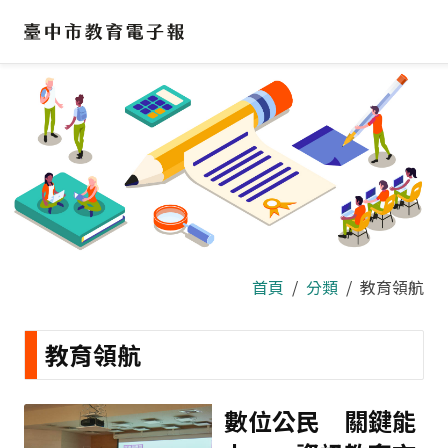
跳
到
主
要
內
容
區
首頁
分類
教育領航
教育領航
數位公民 關鍵能