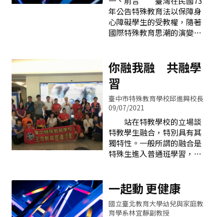
一、前言 臺灣在民國73
有人會質疑，臺灣推行英語
響其與學生之間的互動。因
年公告特殊教育法以保障身
講了二三十年，行政院
此，本文將闡述在目前多元
心障礙學生的受教權，隨著
「2030 打造臺灣成為雙語國
文化的社會當中，一位教師
國際特殊教育思潮的演變，
家—厚植國人英語力 提升國
該具有哪些多元文化教育觀
「融合教育」成為臺灣教育
家競爭力」政策是否換湯不
以及如何透過課程設計，教
體系的重要發展趨勢，經過
換藥？其實，差別的核心是
學策略，以及班級經營來培
歷次的修法，在民國108年4
你融我融 共融學
「需求」，需求要靠創造，
育具有多元文化素養的世界
月24日修訂公告的特殊教育
雙語教育過程中，同時使用
習
公民。貳、多元
法第18條內容為：「特殊教
中文和英文來學習，就是在
育與相關服務措施之提供及
創造英語使用的需求情境，
臺中市特殊教育學校邱進興校長
設施之設置，應符合適性
09/07/2021
這才是雙語教育最重要的目
化、個別化、社區化、無障
的。優質英語學習環境多元
站在特教學校的立場談
礙及融合之精神。」清楚的
雙語學習模式 臺中市推
特教學生融合，特別具有其
說明融合教育的精神。
動雙語教育有五個重點：行
獨特性。一般所謂的融合是
聯合國2006年公布「身心障
政資源完整化、雙語教學普
特殊生進入普通班學習，而
礙者權利公約The
及化、師資整備多元化、支
此一學習型態在特教學校無
Convention on the Rights
持輔導系統化、雙語環境優
法成立。那麼特教學校學生
of Persons with
質化，據此成立「臺中市雙
的融合該如何做？其模式為
一起動 更健康
Disabilities，縮寫為
語教
何？最佳的方式是讓一般生
CRPD」，這是一部有關身
國立臺北教育大學幼兒與家庭教
到特教學校和學生一起互動
心障礙者的人權公約，其目
育學系林宜靜副教授