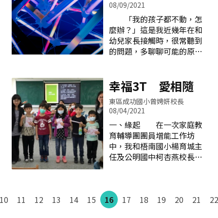
學習，或是特教生主動出
08/09/2021
的在保障全世界身心障礙者
擊，到各校進行交流活動，
的權利，臺灣在民國103年
「我的孩子都不動，怎
達到融合的精神與目
公布「身心障礙者權利公約
麼辦？」這是我近幾年在和
的。 上述二種模式，中
施行法」，是為了實施
幼兒家長接觸時，很常聽到
特都行之有年，也做得很
CRPD而訂定的國內法，顯
的問題，多聊聊可能的原因
好，主要是學校隔壁就是惠
現臺灣保障身心障礙者權利
後，結果不外乎是「孩子比
文高中和南屯區惠文國小，
的決心，在CRPD中亦強調
較喜歡坐著打電玩或看平
加上臺中市的各級學校對特
「融合教育」的重要
板」、「我其實不知道要怎
幸福3T 愛相隨
殊教育的推動積極且成功，
性。 「融合教育」指的
麼帶他/她玩」、「我覺得帶
讓特教學校學生很容易的能
東區成功國小曾娉妍校長
是不再讓身心障礙學生受到
小孩出門有點麻煩」、「我
與一般生互動。其中最具意
08/04/2021
任何歧視
自己其實也不喜歡運動」、
義的就是共同參與融合運動
一、緣起 在一次家庭教
「跟孩子動起來好累，也追
競賽，例如融合滾球、融合
育輔導團團員增能工作坊
不上孩子，索性讓他/她在家
籃球和融合足球等等，在準
中，我和梧南國小楊育城主
看電視」。其實這些都是很
備和訓練的過程中可以增進
任及公明國中柯杏燕校長共
常見的現象，臺灣地小人
彼此的互動與了解，還會為
同設計了一則親子共學活動
稠，可以運動的空間有限，
了共同的目標一起努力，藉
的方案──「停電了？讓我
再加上要找到讓幼兒覺得新
由一起參與競賽，使彼此的
們更來電！」，我們安排親
鮮有趣的活動，對家長也是
關係更加緊密。中特和惠文
10
11
12
13
14
15
16
子共讀繪本、桌遊同樂及一
17
18
19
20
21
2
一個考驗。久而久之，和孩
高中、白河商工及吳鳳科大
起動手做的活動，期望透過
子一起運動的機會就慢慢變
所組成的融合足球隊曾在