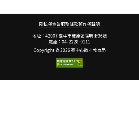
親子間溫馨的交流與互動，
少了，孩子要培養出喜歡運
2019年拿到了東亞區首面的
促進幸福和諧的家庭。二、
動的習慣也更難了。 其
特奧融合足球金牌，實屬不
親子共讀．同樂．一起動一
實要讓幼兒喜歡運動、甚至
易。榮獲2019國際特奧會東
動 這個方案一開始，只
養成運動的習慣，不需要花
隱私權宣告
服務條款
著作權聲明
亞區融合學校
是紙上談兵，完成之後，我
俏的活動、也不需要特別的
很想讓它付諸實現，了解它
地址：42007 臺中市豐原區陽明街36號
安排，最重要的是好玩伴跟
電話：04-2228-9111
的執行成效。於是我和學校
好心情。「好玩伴」可以是
輔導室維揚主任及俊宇組長
Copyright ©
2026 臺中市政府教育局
年齡相近的小朋友，但更好
討論，非常感謝他們的協
的選擇其實是父母親。幼兒
助，最後決定申請教育部教
生活中最重要的同伴是父
育優先區計畫的經費，在假
母，對幼兒來說，做父母的
日辦理。 經費核定下來
除了肩負教養的責任外，其
之後，我們共辦理了三梯次
實還有提供安全感與作為楷
活動，分別邀請方案設計者
模榜樣的重要功能，如果父
育城主任和杏燕校長親自來
母在日常照
帶領活動。前二場實施的對
象是低年級親子，參與的學
生及家長都給予相當高的評
價，我也很好奇，這套方案
是否適用於其他年齡的親子
呢？於是我們將第三場活動