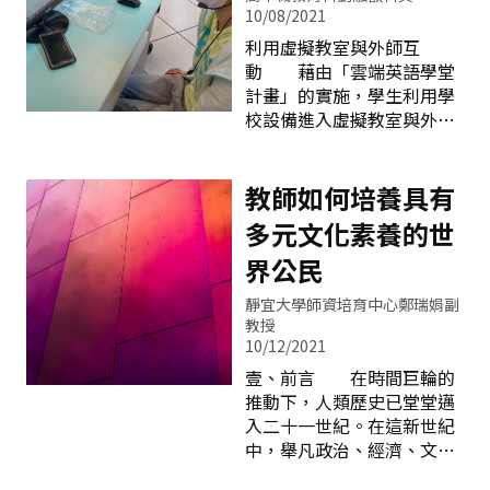
離，科技與藝術教育的融合
能「實踐美」。我們以「創
10/08/2021
挑戰了藝術的定義，也挑戰
藝行動教室」方案轉化學校
利用虛擬教室與外師互
了教師和藝術教育的生態。
最不起眼的角落成為師生能
動 藉由「雲端英語學堂
科技的顛覆與藝術教育的未
共同參與、能多元創藝、能
計畫」的實施，學生利用學
來 科技和教育的關係在
統整領域融入教學的美學場
校設備進入虛擬教室與外師
近半年來被看見而且成為學
域。這個全市最美的角落讓
練習口說。於是平常在課本
校教育情境的泉源。在約莫
我們獲得臺中市109學年度
裡習得的單字、片語以及文
10年前，學校藝術教育和科
藝術與美感深耕計畫「發現
法有了一個實踐場域，而虛
教師如何培養具有
技的關係也許還停留在網頁
美的角落－－美力磁場獎」
擬的雲端世界躍身成為熱絡
圖像帶來的美感思潮，或是
多元文化素養的世
金牌的殊榮，對安和師生而
的英語生活村。透過外師循
社群媒體的視覺意象挪用等
言，真是莫大的鼓勵與肯
循善誘的引導與符應學生程
界公民
議題上，但是在幾年前科
定。榮獲「發現美的角落－
度深入淺出的課程設計，學
技、數學等
－美力磁場獎」金牌共同談
靜宜大學師資培育中心鄭瑞娟副
生空手走進虛擬的課室，卻
「美」的記憶起源地 其
教授
發掘了滿滿的寶藏後走回現
10/12/2021
實，這個美的角落原是學校
實，這一來一往間的進步，
風雨走廊的一面牆，是各個
壹、前言 在時間巨輪的
便是設計雲端英語學堂的初
學習領域平凡無奇的公布
推動下，人類歷史已堂堂邁
衷。 臺中市雲端英語學
欄。為了活化學校空間並改
入二十一世紀。在這新世紀
堂計畫於108年度首次實
造校園美感環境，我們拆除
中，舉凡政治、經濟、文
施，師生反應熱烈；110年
布告欄，改以裝置大片黑板
化、教育，無一不在尋求一
度雲端英語學堂邁入第３