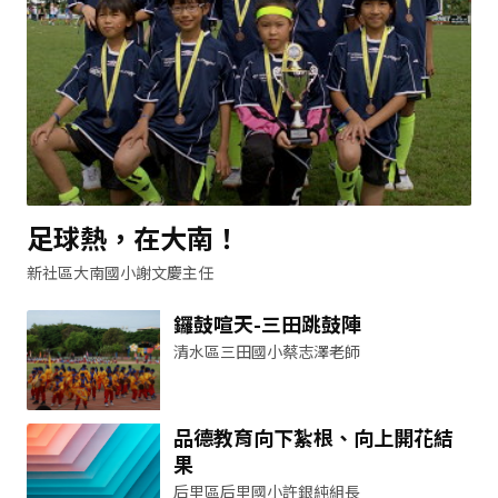
足球熱，在大南！
新社區大南國小謝文慶主任
鑼鼓喧天-三田跳鼓陣
清水區三田國小蔡志澤老師
品德教育向下紮根、向上開花結
果
后里區后里國小許銀純組長