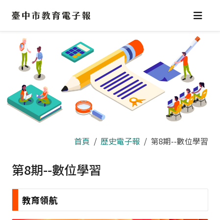
跳
到
主
要
內
容
區
首頁
歷史電子報
第8期--數位學習
第8期--數位學習
教育領航