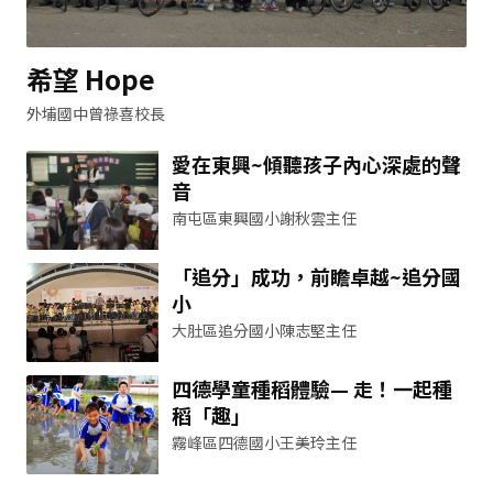
希望 Hope
外埔國中曾祿喜校長
愛在東興~傾聽孩子內心深處的聲
音
南屯區東興國小謝秋雲主任
「追分」成功，前瞻卓越~追分國
小
大肚區追分國小陳志堅主任
四德學童種稻體驗— 走！一起種
稻「趣」
霧峰區四德國小王美玲主任